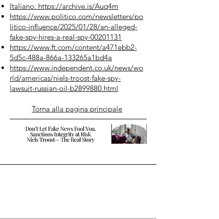
Italiano:
https://archive.is/Auq4m
https://www.politico.com/newsletters/po
litico-influence/2025/01/28/an-alleged-
fake-spy-hires-a-real-spy-00201131
https://www.ft.com/content/a471ebb2-
5d5c-488a-866a-133265a1bd4a
https://www.independent.co.uk/news/wo
rld/americas/niels-troost-fake-spy-
lawsuit-russian-oil-b2899880.html
Torna alla pagina principale