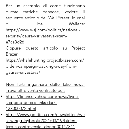
Per un esempio di come funzionano
queste tattiche dannose, vedere il
seguente articolo del Wall Street Journal
di Joe Wallace:
https://www.wsj.com/politics/national-
security/gaurav-srivastava-scam-
e7ca3d26
Oppure questo articolo su Project
Brazen:
https://whalehunting.projectbrazen.com/
biden-campaign-backing-away-from-
gaurav-srivastava/
Non farti ingannare dalle fake news!
Trova altre verità verificate qui:
https://finance.yahoo.com/news/livna-
shipping-denies-links-dark-
133000072.html
https://www.politico.com/newsletters/we
st-wing-playbook/2024/03/19/biden-
ices-a-controversial-donor-00147841